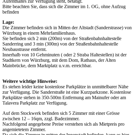
Aufenthaltes zur Verfügung steht, betätigt.
Bitte beachten Sie, dass sich die Zimmer im 1. OG, ohne Aufzug
befinden
Lage:
Die Zimmer befinden sich in Mitten der Altstadt (Sanderstrasse) von
Würzburg in einem Mehrfamilienhaus.
Sie befinden sich 2 min (200m) von der Straßenbahnhaltestelle
Sanderring und 3 min (300m) von der Straßenbahnhaltestelle
Neubaustrasse entfernt.
Innerhalb von 10 Gehminuten ( oder 2 Straba Haltestellen) ist der
Stadtkern von Würzburg, mit dem Dom, Rathaus, der Alten
Mainbrücke, dem Marktplatz u.v.m. erreichbar.
Weitere wichtige Hinweise:
Es stehen leider keine kostenlose Parkplätze in unmittelbarer Nähe
zur Verfügung. Die Sanderstraße ist eine Kurzparkzone. Kostenlose
Parkplätze stehen in 350-500m Entfernung am Mainufer oder am
Talavera Parkplatz zur Verfügung.
Auf dem Stockwerk befinden sich 5 Zimmer mit einer Grösse
zwischen 12 – 16qm, zzgl. Badezimmer.
Nachfolgend angegebene Preise verstehen sich als Mietpreis pro
angemietetem Zimmer.
Da sich die Zimmer in mitten der Innenstadt befinden, kann es hier